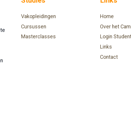
Studies
Links
Vakopleidingen
Home
Cursussen
Over het Cam
hte
Masterclasses
Login Studen
Links
Contact
en