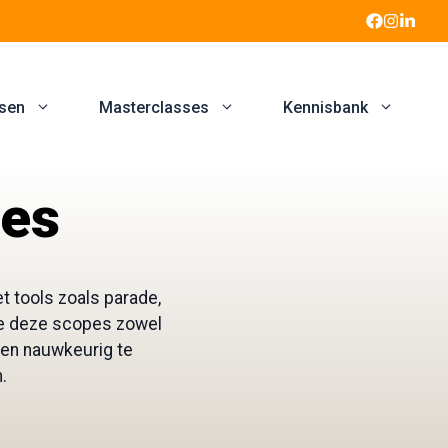
sen
Masterclasses
Kennisbank
pes
et tools zoals parade,
je deze scopes zowel
sten nauwkeurig te
.