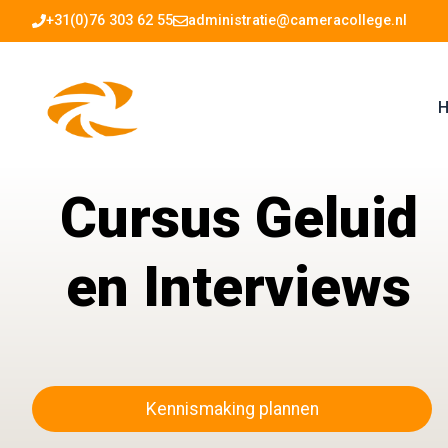
Ga
+31(0)76 303 62 55
administratie@cameracollege.nl
naar
de
inhoud
H
Cursus Geluid
en Interviews
Kennismaking plannen