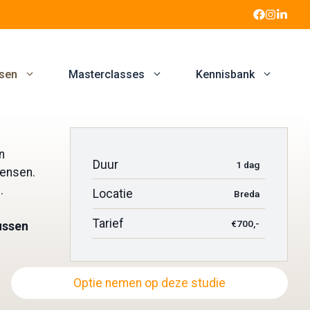
sen
Masterclasses
Kennisbank
n
Duur
1 dag
mensen.
.
Locatie
Breda
Tarief
€700,-
ussen
Optie nemen op deze studie