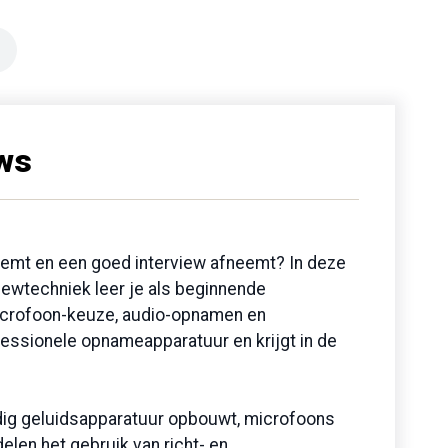
ews
pneemt en een goed interview afneemt? In deze
viewtechniek leer je als beginnende
icrofoon-keuze, audio-opnamen en
essionele opnameapparatuur en krijgt in de
uldig geluidsapparatuur opbouwt, microfoons
elen het gebruik van richt- en