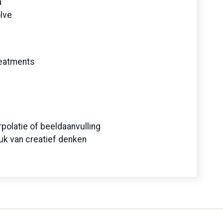
a
lve
reatments
polatie of beeldaanvulling
tuk van creatief denken