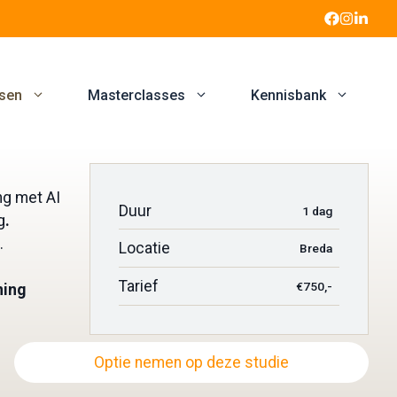
sen
Masterclasses
Kennisbank
ng met AI
Duur
1 dag
g
.
.
Locatie
Breda
Tarief
€750,-
ning
Optie nemen op deze studie