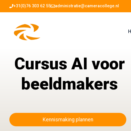
Ga
+31(0)76 303 62 55
administratie@cameracollege.nl
naar
de
inhoud
H
Cursus AI voor
beeldmakers
Kennismaking plannen