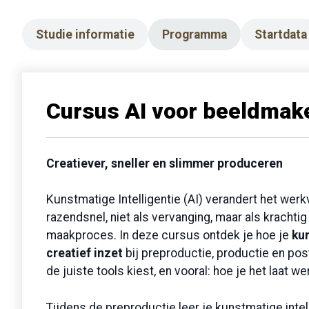
Studie informatie
Programma
Startdata
Cursus AI voor beeldmak
Creatiever, sneller en slimmer produceren
Kunstmatige Intelligentie (AI) verandert het wer
razendsnel, niet als vervanging, maar als krachti
maakproces. In deze cursus ontdek je hoe je
kun
creatief inzet
bij preproductie, productie en post
de juiste tools kiest, en vooral: hoe je het laat w
Tijdens de preproductie leer je kunstmatige intel