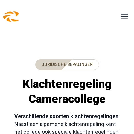
Ga
M
naar
de
inhoud
JURIDISCHE BEPALINGEN
Klachtenregeling
Cameracollege
Verschillende soorten klachtenregelingen
Naast een algemene klachtenregeling kent
het college ook speciale klachtenregelingen.