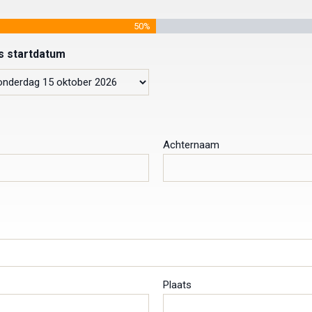
50%
s startdatum
Achternaam
Plaats