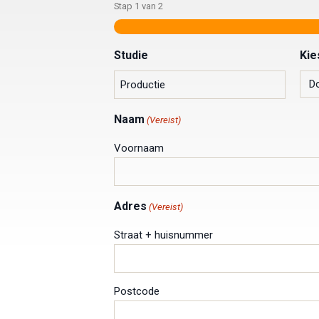
Stap
1
van
2
Studie
Kie
Naam
(Vereist)
Voornaam
Adres
(Vereist)
Straat + huisnummer
Postcode