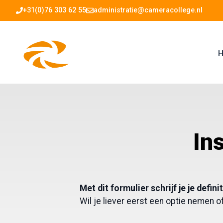
Ga
+31(0)76 303 62 55
administratie@cameracollege.nl
naar
de
inhoud
H
In
Met dit formulier schrijf je je defi
Wil je liever eerst een optie nemen 